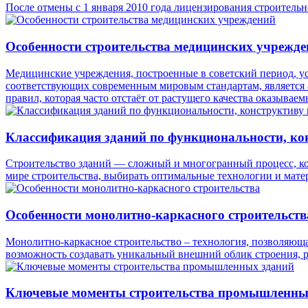
После отмены с 1 января 2010 года лицензирования строитель
Особенности строительства медицинских учрежд
Медицинские учреждения, построенные в советский период, ус
соответствующих современным мировым стандартам, является а
правил, которая часто отстаёт от растущего качества оказывае
Классификация зданий по функциональности, кон
Строительство зданий — сложный и многогранный процесс, к
мире строительства, выбирать оптимальные технологии и матер
Особенности монолитно-каркасного строительств
Монолитно-каркасное строительство – технология, позволяюща
возможность создавать уникальный внешний облик строения, 
Ключевые моменты строительства промышленны