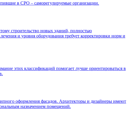
ступившие в СРО – саморегулируемые организации.
этому строительство новых зданий, полностью
лечения и уровня оборудования требует корректировки норм и
мание этих классификаций помогает лучше ориентироваться в
в.
отипного оформления фасадов. Архитекторы и дизайнеры имеют
иональным назначением помещений.