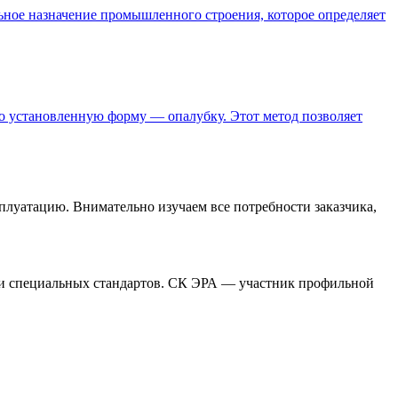
ьное назначение промышленного строения, которое определяет
о установленную форму — опалубку. Этот метод позволяет
плуатацию. Внимательно изучаем все потребности заказчика,
и специальных стандартов. СК ЭРА — участник профильной