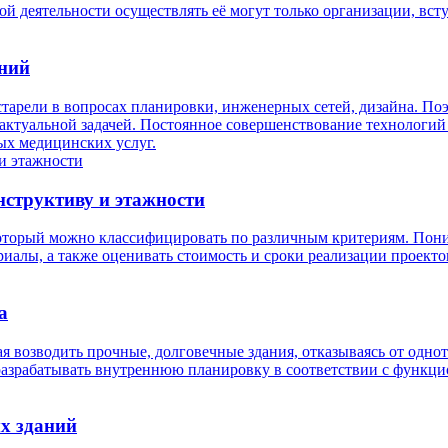
ной деятельности осуществлять её могут только организации, в
ений
тарели в вопросах планировки, инженерных сетей, дизайна. По
ктуальной задачей. Постоянное совершенствование технологий 
мых медицинских услуг.
структиву и этажности
оторый можно классифицировать по различным критериям. Пони
иалы, а также оценивать стоимость и сроки реализации проекто
а
я возводить прочные, долговечные здания, отказываясь от одн
разрабатывать внутреннюю планировку в соответствии с функц
х зданий