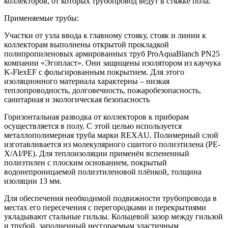
коллекторов, от которых трубопровод ведут в стяжке пола.
Применяемые трубы:
Участки от узла ввода к главному стояку, стояк и линии к
коллекторам выполнены открытой прокладкой
полипропиленовых армированных труб ProAquaBlanch PN25
компании «Эгопласт». Они защищены изолятором из каучука
K-FlexEF с фольгированным покрытием. Для этого
изоляционного материала характерны – низкая
теплопроводность, долговечность, пожаробезопасность,
санитарная и экологическая безопасность
Горизонтальная разводка от коллекторов к приборам
осуществляется в полу. С этой целью используется
металлополимерная труба марки REXAU. Полимерный слой
изготавливается из молекулярного сшитого полиэтилена (PE-
X/AI/PE). Для теплоизоляции применён вспененный
полиэтилен с плоским основанием, покрытый
водонепроницаемой полиэтиленовой плёнкой, толщина
изоляции 13 мм.
Для обеспечения необходимой подвижности трубопровода в
местах его пересечения с перегородками и перекрытиями
укладывают стальные гильзы. Кольцевой зазор между гильзой
и трубой, заполненный несгораемым эластичным